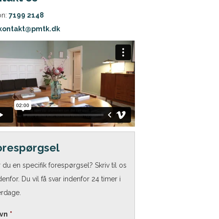
on:
7199 2148
kontakt@pmtk.dk
orespørgsel
 du en specifik forespørgsel? Skriv til os
enfor. Du vil få svar indenfor 24 timer i
rdage.
vn
*