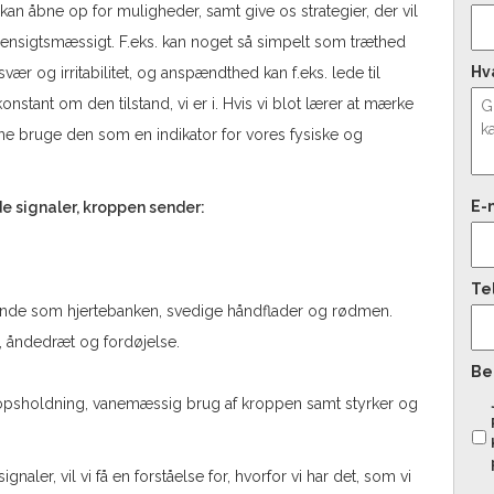
an åbne op for muligheder, samt give os strategier, der vil
ensigtsmæssigt. F.eks. kan noget så simpelt som træthed
Hv
 og irritabilitet, og anspændthed kan f.eks. lede til
nstant om den tilstand, vi er i. Hvis vi blot lærer at mærke
nne bruge den som en indikator for vores fysiske og
E-
e signaler, kroppen sender:
Te
tande som hjertebanken, svedige håndflader og rødmen.
, åndedræt og fordøjelse.
Be
ropsholdning, vanemæssig brug af kroppen samt styrker og
ler, vil vi få en forståelse for, hvorfor vi har det, som vi