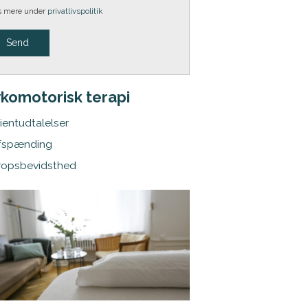
 mere under
privatlivspolitik
komotorisk terapi
ientudtalelser
fspænding
ropsbevidsthed