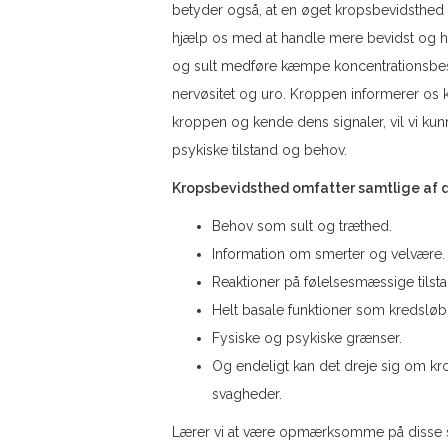
betyder også, at en øget kropsbevidsthed k
hjælp os med at handle mere bevidst og h
og sult medføre kæmpe koncentrationsbesvær
nervøsitet og uro. Kroppen informerer os ko
kroppen og kende dens signaler, vil vi ku
psykiske tilstand og behov.
Kropsbevidsthed omfatter samtlige af d
Behov som sult og træthed.
Information om smerter og velvære.
Reaktioner på følelsesmæssige tils
Helt basale funktioner som kredsløb
Fysiske og psykiske grænser.
Og endeligt kan det dreje sig om k
svagheder.
Lærer vi at være opmærksomme på disse signa