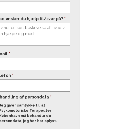
ad ønsker du hjælp til/svar på?
*
mail
*
lefon
*
handling af persondata
*
Jeg giver samtykke til, at
Psykomotoriske Terapeuter
København må behandle de
persondata, jeg her har oplyst.