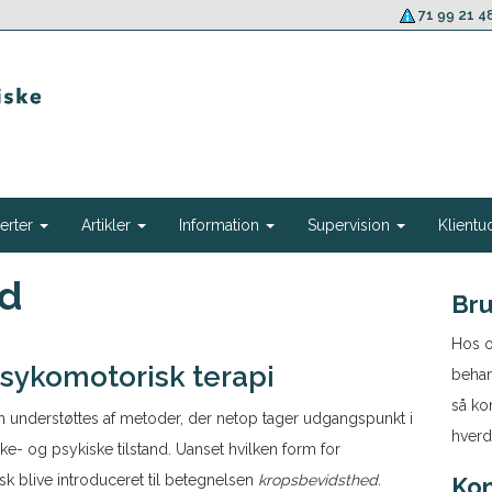
71 99 21 4
erter
Artikler
Information
Supervision
Klientu
ed
Bru
Hos o
sykomotorisk terapi
behan
så ko
 understøttes af metoder, der netop tager udgangspunkt i
hverd
e- og psykiske tilstand. Uanset hvilken form for
isk blive introduceret til betegnelsen
kropsbevidsthed.
Kon