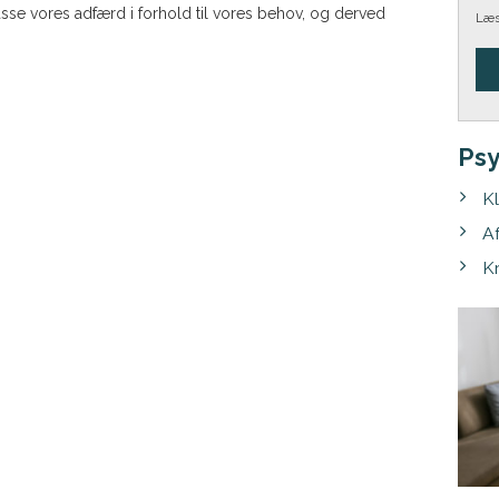
asse vores adfærd i forhold til vores behov, og derved
Læs
Psy
Kl
A
K