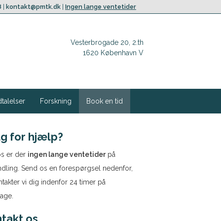
8
|
kontakt@pmtk.dk
|
Ingen lange ventetider
Vesterbrogade 20, 2.th
1620 København V
dtalelser
Forskning
Book en tid
g for hjælp?
s er der
ingen lange ventetider
på
dling. Send os en forespørgsel nedenfor,
ntakter vi dig indenfor 24 timer på
age.
takt os